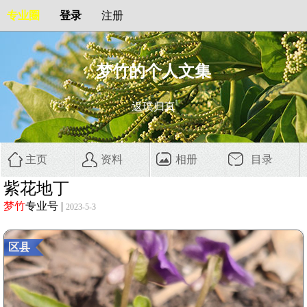
专业圈
登录
注册
梦竹的个人文集
返璞归真
主页
资料
相册
目录
紫花地丁
梦竹
专业号
|
2023-5-3