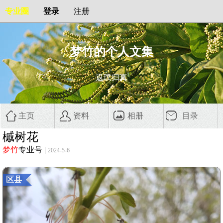
专业圈
登录
注册
梦竹的个人文集
返璞归真
主页
资料
相册
目录
槭树花
梦竹
专业号
|
2024-5-6